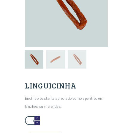
LINGUICINHA
Enchido bastante apreciado como aperitivo em
lanches ou merendas.
Quantidade
de