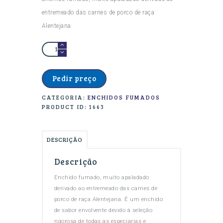
entremeado das carnes de porco de raça
Alentejana.
Quantidade
de
CHOURIÇO
Pedir preço
C/
CATEGORIA:
ENCHIDOS FUMADOS
ERVAS
PRODUCT ID:
1663
AROMÁTICAS
DESCRIÇÃO
Descrição
Enchido fumado, muito apaladado
derivado ao entremeado das carnes de
porco de raça Alentejana. É um enchido
de sabor envolvente devido à seleção
rigorosa de todas as especiarias e