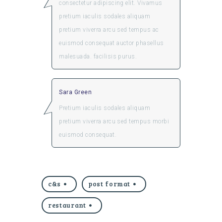
consectetur adipiscing elit. Vivamus
pretium iaculis sodales aliquam
pretium viverra arcu sed tempus ac
euismod consequat auctor phasellus
malesuada. facilisis purus.
Sara Green
Pretium iaculis sodales aliquam
pretium viverra arcu sed tempus morbi
euismod consequat.
c&s
post format
restaurant