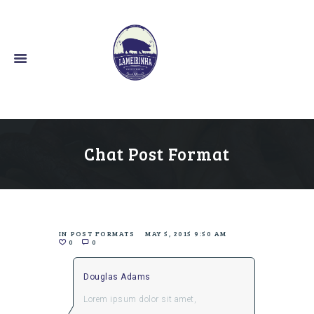
O Bom Sabor Alentejano
Chat Post Format
IN
POST FORMATS
MAY 5, 2015 9:50 AM
0
0
Douglas Adams
Lorem ipsum dolor sit amet,