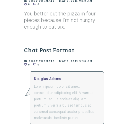
IN
POST FORMATS
MAY 5, 2015 9:50 AM
0
0
You better cut the pizza in four
pieces because I’m not hungry
enough to eat six.
Chat Post Format
IN
POST FORMATS
MAY 5, 2015 9:50 AM
0
0
Douglas Adams
Lorem ipsum dolor sit amet,
consectetur adipiscing elit. Vivamus
pretium iaculis sodales aliquam
pretium viverra arcu sed tempus ac
euismod consequat auctor phasellus
malesuada. facilisis purus.