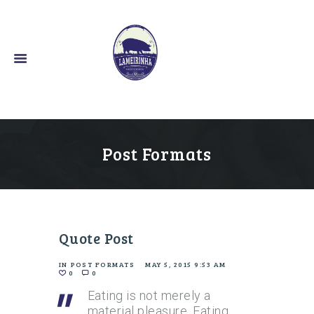
O Bom Sabor Alentejano
Post Formats
Quote Post
IN
POST FORMATS
MAY 5, 2015 9:53 AM
0
0
Eating is not merely a
material pleasure. Eating