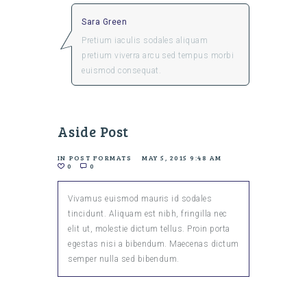
Sara Green
Pretium iaculis sodales aliquam
pretium viverra arcu sed tempus morbi
euismod consequat.
Aside Post
IN
POST FORMATS
MAY 5, 2015 9:48 AM
0
0
Vivamus euismod mauris id sodales
tincidunt. Aliquam est nibh, fringilla nec
elit ut, molestie dictum tellus. Proin porta
egestas nisi a bibendum. Maecenas dictum
semper nulla sed bibendum.