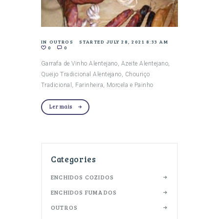
IN
OUTROS
STARTED
JULY 28, 2021 8:33 AM
0
0
Garrafa de Vinho Alentejano, Azeite Alentejano,
Queijo Tradicional Alentejano, Chouriço
Tradicional, Farinheira, Morcela e Painho
Ler mais
Categories
ENCHIDOS COZIDOS
ENCHIDOS FUMADOS
OUTROS