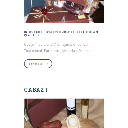
IN
OUTROS
STARTED
JULY 28, 2021 9:10 AM
0
0
Queijo Tradicional Alentejano, Chouriço
Tradicional, Farinheira, Morcela e Painho
Ler mais
CABAZ I