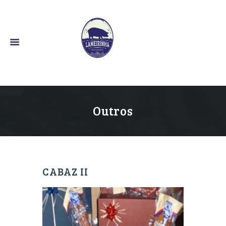
O Bom Sabor Alentejano
Outros
CABAZ II